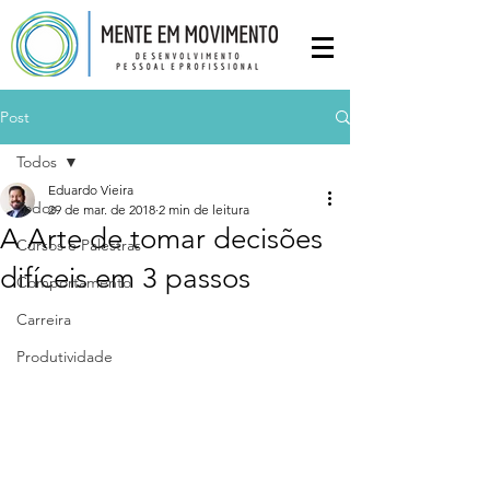
Post
Todos
Eduardo Vieira
Todos
29 de mar. de 2018
2 min de leitura
A Arte de tomar decisões
Cursos e Palestras
difíceis em 3 passos
Comportamento
Carreira
Produtividade