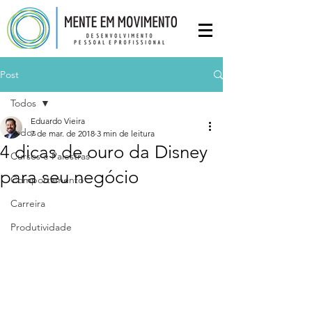
Post
Todos
Eduardo Vieira
Todos
7 de mar. de 2018
3 min de leitura
4 dicas de ouro da Disney
Cursos e Palestras
para seu negócio
Comportamento
Carreira
Produtividade